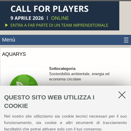
Menù
AQUARYS
Sottocategoria
Sostenibilità ambientale, energia ed
economia circolare
QUESTO SITO WEB UTILIZZA I
COOKIE
Nel nostro sito utilizziamo sia cookie tecnici necessari per il suo
AQUARYS è una piattaforma di environmental intelligence
funzionamento, sia cookie e altri strumenti di tracciamento
che utilizza dati satellitari e modelli di analisi avanzati per
facoltativi che potrai attivare solo con il tuo consenso.