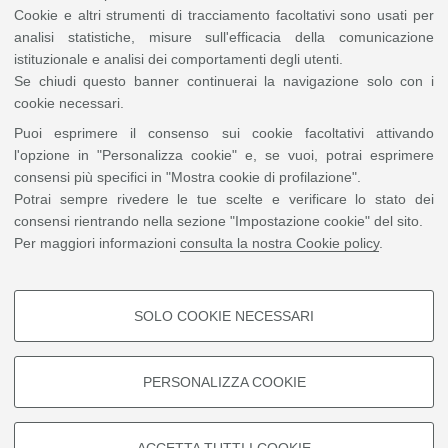
monitorare stress idrico, disponibilità d’acqua e salute del
Cookie e altri strumenti di tracciamento facoltativi sono usati per
suolo. Rivolta in particolare ai contesti agricoli africani, la
analisi statistiche, misure sull'efficacia della comunicazione
soluzione supporta agricoltori, istituzioni e organizzazioni
internazionali con strumenti per una gestione più sostenibile
istituzionale e analisi dei comportamenti degli utenti.
delle risorse naturali e una maggiore resilienza climatica.
Se chiudi questo banner continuerai la navigazione solo con i
cookie necessari.
Puoi esprimere il consenso sui cookie facoltativi attivando
Ismael Essome Ebone - Project Leader
l'opzione in "Personalizza cookie" e, se vuoi, potrai esprimere
consensi più specifici in "Mostra cookie di profilazione".
Potrai sempre rivedere le tue scelte e verificare lo stato dei
Entra in contatto con il team
consensi rientrando nella sezione "Impostazione cookie" del sito.
Per maggiori informazioni
consulta la nostra Cookie policy
.
Puoi contattare direttamente il
project leader
scrivendo a
ismael.essomeebone@studio.unibo.it
SOLO COOKIE NECESSARI
Il 9 aprile partecipa online su Teams
COOKIE DI PROFILAZIONE -
INCONTRA IL TEAM
FACOLTATIVI
PERSONALIZZA COOKIE
Si tratta di cookie utilizzati per analizzare le caratteristiche della
navigazione degli utenti, creare profili in base al loro comportamento sul
sito, per analisi di marketing.