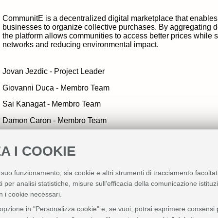
CommunitE is a decentralized digital marketplace that enable
businesses to organize collective purchases. By aggregating d
the platform allows communities to access better prices while 
networks and reducing environmental impact.
Jovan Jezdic
- Project Leader
Giovanni Duca - Membro Team
Sai Kanagat - Membro Team
Damon Caron
- Membro Team
Aziz Rouached
- Membro Team
A I COOKIE
Entra in contatto con il team
l suo funzionamento, sia cookie e altri strumenti di tracciamento facoltat
Puoi contattare direttamente il
project leader
scrivendo a
i per analisi statistiche, misure sull'efficacia della comunicazione istitu
jovan.jezdic@studio.unibo.it
n i cookie necessari.
Il 9 a
prile partecipa online su Teams
'opzione in "Personalizza cookie" e, se vuoi, potrai esprimere consensi pi