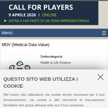
Menù
MDV (Medical Data Value)
Sottocategoria
Health & Life Science
QUESTO SITO WEB UTILIZZA I
COOKIE
Nel nostro sito utilizziamo sia cookie tecnici necessari per il suo
MDV è una piattaforma integrata per il pre-triage digitale
funzionamento, sia cookie e altri strumenti di tracciamento
e l’orientamento dei pazienti, progettata per rendere più
facoltativi che potrai attivare solo con il tuo consenso.