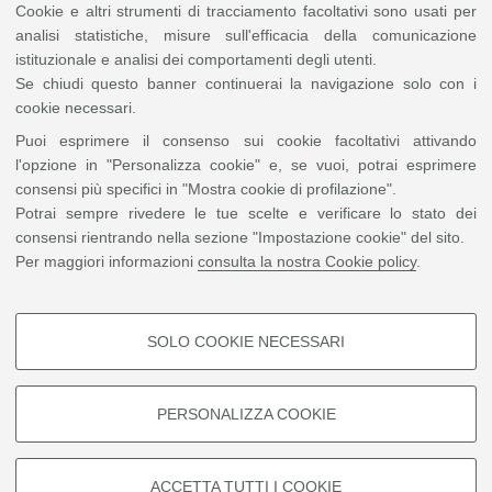
efficiente l’accesso ai servizi sanitari. Grazie a un
Cookie e altri strumenti di tracciamento facoltativi sono usati per
assistente virtuale e a strumenti di gestione dei flussi, il
analisi statistiche, misure sull'efficacia della comunicazione
progetto supporta un indirizzamento più appropriato tra
istituzionale e analisi dei comportamenti degli utenti.
diversi punti di accesso alla cura, contribuendo a
Se chiudi questo banner continuerai la navigazione solo con i
semplificare i percorsi e a ridurre inefficienze e
cookie necessari.
sovraccarichi.
Puoi esprimere il consenso sui cookie facoltativi attivando
l'opzione in "Personalizza cookie" e, se vuoi, potrai esprimere
consensi più specifici in "Mostra cookie di profilazione".
Mattia Mirandola - Project Leader
Potrai sempre rivedere le tue scelte e verificare lo stato dei
consensi rientrando nella sezione "Impostazione cookie" del sito.
Entra in contatto con il team
Per maggiori informazioni
consulta la nostra Cookie policy
.
Puoi contattare direttamente il
project leader
scrivendo a
mattia.mirandola@studio.unibo.it
SOLO COOKIE NECESSARI
Il 9 aprile partecipa online su Teams
COOKIE DI PROFILAZIONE -
INCONTRA IL TEAM
FACOLTATIVI
PERSONALIZZA COOKIE
Si tratta di cookie utilizzati per analizzare le caratteristiche della
navigazione degli utenti, creare profili in base al loro comportamento sul
sito, per analisi di marketing.
ACCETTA TUTTI I COOKIE
©
Copyright
2026 - ALMA MATER STUDIORUM - Università di Bologna - Via Zamboni, 33