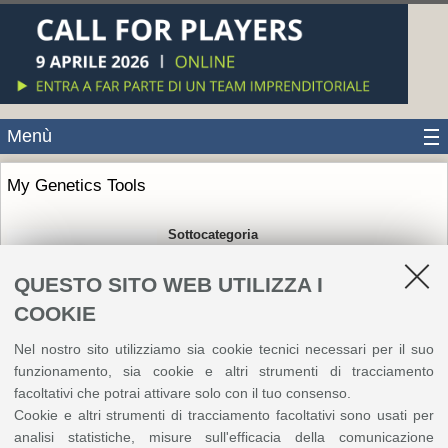
Menù
My Genetics Tools
Sottocategoria
Impatto sociale, culturale ed educativo
QUESTO SITO WEB UTILIZZA I
COOKIE
Nel nostro sito utilizziamo sia cookie tecnici necessari per il suo
funzionamento, sia cookie e altri strumenti di tracciamento
facoltativi che potrai attivare solo con il tuo consenso.
My Genetics Tools is an educational platform designed to
Cookie e altri strumenti di tracciamento facoltativi sono usati per
make genomics more accessible to new learners. By
analisi statistiche, misure sull'efficacia della comunicazione
combining advanced bioinformatics resources with an