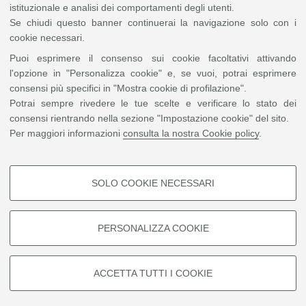
intuitive interface and visual learning tools, the project aims
istituzionale e analisi dei comportamenti degli utenti.
to support education and engagement in the field of
Se chiudi questo banner continuerai la navigazione solo con i
genetics.
cookie necessari.
Puoi esprimere il consenso sui cookie facoltativi attivando
Momchil Petkov
- Project leader
l'opzione in "Personalizza cookie" e, se vuoi, potrai esprimere
consensi più specifici in "Mostra cookie di profilazione".
Kaloyan Kolov - Membro Team
Potrai sempre rivedere le tue scelte e verificare lo stato dei
consensi rientrando nella sezione "Impostazione cookie" del sito.
Entra in contatto con il team
Per maggiori informazioni
consulta la nostra Cookie policy
.
Puoi contattare direttamente il
project leader
scrivendo a
momchil.petkov@studio.unibo.it
SOLO COOKIE NECESSARI
Il 9 aprile partecipa online su Teams
COOKIE DI PROFILAZIONE -
INCONTRA IL TEAM
FACOLTATIVI
PERSONALIZZA COOKIE
Si tratta di cookie utilizzati per analizzare le caratteristiche della
navigazione degli utenti, creare profili in base al loro comportamento sul
sito, per analisi di marketing.
ACCETTA TUTTI I COOKIE
©
Copyright
2026 - ALMA MATER STUDIORUM - Università di Bologna - Via Zamboni, 33
Mostra cookie di profilazione
- 40126 Bologna - PI: 01131710376 - CF: 80007010376
Privacy
Note legali
|
Impostazioni Cookie