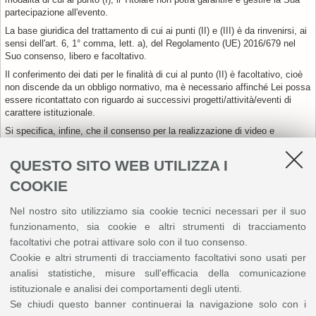
partecipazione all'evento.
La base giuridica del trattamento di cui ai punti (II) e (III) è da rinvenirsi, ai
sensi dell'art. 6, 1° comma, lett. a), del Regolamento (UE) 2016/679 nel
Suo consenso, libero e facoltativo.
Il conferimento dei dati per le finalità di cui al punto (II) è facoltativo, cioè
non discende da un obbligo normativo, ma è necessario affinché Lei possa
essere ricontattato con riguardo ai successivi progetti/attività/eventi di
carattere istituzionale.
Si specifica, infine, che il consenso per la realizzazione di video e
materiale multimediale di cui al punto (III) viene espresso attraverso l'atto
volontario di recarsi o collocarsi in aree per le quali è segnalato che
QUESTO SITO WEB UTILIZZA I
verranno effettuate riprese fotografiche o audio/video (ad esempio sale
convegni, spazi specifici di un convegno, ecc.). Questi spazi saranno
COOKIE
chiaramente identificati con apposita informativa iconica.
Nel nostro sito utilizziamo sia cookie tecnici necessari per il suo
Nel caso di comunicazione a terzi, a meno del caso in cui esista un
obbligo normativo di comunicazione dei dati a terzi, la base giuridica è da
funzionamento, sia cookie e altri strumenti di tracciamento
rinvenirsi nel Suo consenso libero e facoltativo, ai sensi dell'art. 6, 1°
facoltativi che potrai attivare solo con il tuo consenso.
comma, lett. a), del Regolamento (UE) 2016/679.
Cookie e altri strumenti di tracciamento facoltativi sono usati per
Diritti dell'interessato
analisi statistiche, misure sull'efficacia della comunicazione
Fatte salve le limitazioni all'esercizio dei diritti degli interessati di cui agli
istituzionale e analisi dei comportamenti degli utenti.
artt. 2-undecies e 2-duodecies del Codice in materia di protezione dei dati
Se chiudi questo banner continuerai la navigazione solo con i
personali, Lei, in qualità di interessato, può esercitare i diritti a Lei