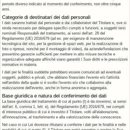
periodo diverso indicato al momento del conferimento, non oltre cinque
anni.
Categorie di destinatari dei dati personali
I dati saranno trattati dal personale e dai collaboratori del Titolare e, ove si
renda necessario per delegare specifici compiti e funzioni, a soggetti terzi
nominati Responsabili del trattamento, ai sensi dell'art. 28 del
Regolamento (UE) 2016/679 (ad es. per esigenze di manutenzione
tecnologica del sito, per la gestione di spazi web, per la realizzazione di
foto o riprese, nonché per il montaggio di video), da aziende/fondazioni che
presentino garanzie sufficienti per mettere in atto misure tecniche e
organizzative adeguate affinché siano garantiti i Suoi diritti e le prescrizioni
normative in materia.
I dati per le finalità suddette potrebbero essere comunicati ad eventuali
soggetti, pubblici e privati, che abbiano finanziato l'evento e/o l'attività
nell'ambito della quale si è svolto l'evento e/o che collaborino alla
realizzazione dell'evento, anche in forma anonima o aggregata.
Base giuridica e natura del conferimento dei dati
La base giuridica del trattamento di cui al punto (I) è da rinvenirsi, ai sensi
dell'art. 6, comma 1, lett. e), del Regolamento (UE) 2016/679, nei compiti
di interesse pubblico di cui è investito il Titolare, volti all'elaborazione,
all'innovazione, al trasferimento e alla valorizzazione delle conoscenze.
Nel caso in cui Lei dovesse rifiutarsi a conferire i dati per le finalità e nelle
modalità di cui al punto (I), il Titolare non potrà garantire e gestire la Sua