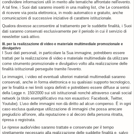
condividere informazioni utili in merito alle tematiche affrontate nell'evento.
A tal fine, i Suoi dati saranno inseriti in una mailing list, che Le consentirà
di ricevere via posta elettronica, in modo automatico e gratuito, anche
comunicazioni di successive iniziative di carattere istituzionale.
Qualora dovesse acconsentire al trattamento per le suddette finalità, i Suoi
dati saranno conservati esclusivamente per il periodo in cui il servizio di
newsletter sarà attivo.
III. per la realizzazione di video e materiale multimediale promozionale e
divulgativo
I Suoi dati personali, in particolare la Sua immagine, potrebbero essere
trattati per la realizzazione di video e materiale multimediale da utilizzare
come strumento promozionale e divulgativo volto alla realizzazione delle
finalità istituzionali perseguite tramite l'evento.
Le immagini, i video ed eventuali ulteriori materiali multimediali saranno
conservati, anche in forma elettronica e su qualsiasi supporto tecnologico,
per le finalità e nei limiti sopra definiti e potrebbero essere diffuse ai sensi
della Legge n. 150/2000 sui siti istituzionali nonché attraverso canali social
network (a titolo esemplificativo ma non esaustivo: Facebook, Twitter,
Youtube). L'uso delle immagini non dà diritto ad alcun compenso. È in ogni
caso esclusa qualunque utilizzazione di immagini che possa arrecare
pregiudizio all'onore, alla reputazione o al decoro della persona ritratta,
ripresa o registrata.
Le riprese audio/video saranno trattate e conservate per il tempo
strettamente necessario alla realizzazione delle suddette finalità e, salvo