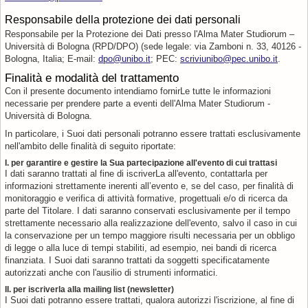
Responsabile della protezione dei dati personali
Responsabile per la Protezione dei Dati presso l'Alma Mater Studiorum –
Università di Bologna (RPD/DPO) (sede legale: via Zamboni n. 33, 40126 -
Bologna, Italia; E-mail:
dpo@unibo.it
; PEC:
scriviunibo@pec.unibo.it
.
Finalità e modalità del trattamento
Con il presente documento intendiamo fornirLe tutte le informazioni
necessarie per prendere parte a eventi dell'Alma Mater Studiorum -
Università di Bologna.
In particolare, i Suoi dati personali potranno essere trattati esclusivamente
nell'ambito delle finalità di seguito riportate:
I. per garantire e gestire la Sua partecipazione all'evento di cui trattasi
I dati saranno trattati al fine di iscriverLa all'evento, contattarla per
informazioni strettamente inerenti all’evento e, se del caso, per finalità di
monitoraggio e verifica di attività formative, progettuali e/o di ricerca da
parte del Titolare. I dati saranno conservati esclusivamente per il tempo
strettamente necessario alla realizzazione dell'evento, salvo il caso in cui
la conservazione per un tempo maggiore risulti necessaria per un obbligo
di legge o alla luce di tempi stabiliti, ad esempio, nei bandi di ricerca
finanziata. I Suoi dati saranno trattati da soggetti specificatamente
autorizzati anche con l'ausilio di strumenti informatici.
II. per iscriverla alla mailing list (newsletter)
I Suoi dati potranno essere trattati, qualora autorizzi l'iscrizione, al fine di