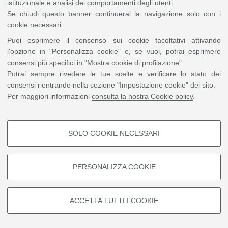
istituzionale e analisi dei comportamenti degli utenti.
Se chiudi questo banner continuerai la navigazione solo con i
cookie necessari.
©
Copyright
2026 - ALMA MATER STUDIORUM - Università di Bologna - Via Zamboni, 33
- 40126 Bologna - PI: 01131710376 - CF: 80007010376
Privacy
Note legali
|
Puoi esprimere il consenso sui cookie facoltativi attivando
Impostazioni Cookie
l'opzione in "Personalizza cookie" e, se vuoi, potrai esprimere
consensi più specifici in "Mostra cookie di profilazione".
Potrai sempre rivedere le tue scelte e verificare lo stato dei
consensi rientrando nella sezione "Impostazione cookie" del sito.
Per maggiori informazioni
consulta la nostra Cookie policy
.
SOLO COOKIE NECESSARI
COOKIE DI PROFILAZIONE -
FACOLTATIVI
PERSONALIZZA COOKIE
Si tratta di cookie utilizzati per analizzare le caratteristiche della
navigazione degli utenti, creare profili in base al loro comportamento sul
sito, per analisi di marketing.
ACCETTA TUTTI I COOKIE
Mostra cookie di profilazione
Google/Youtube Video