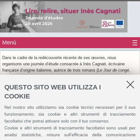
Menù
Dans le cadre de la redécouverte récente de ses œuvres, nous
organisons une journée d’étude consacrée à Inès Cagnati, écrivaine
française d’origine italienne, autrice de trois romans (
Le Jour de congé
,
1973 ;
Génie la folle
, 1976 ;
Mosé ou Le Lézard qui pleurait
, 1979), d’un
recueil de nouvelles (
Les Pipistrelles
, 1989) et d’une adaptation théâtrale
QUESTO SITO WEB UTILIZZA I
(
Galla ou le Jour de congé
, 1980).
COOKIE
Nous proposons de réfléchir aux différents aspects de son écriture, en
ouvrant à des approches variées portant sur les thématiques, le style, la
Nel nostro sito utilizziamo sia cookie tecnici necessari per il suo
poétique, le rapport à la langue ainsi que sur l'histoire éditoriale de ses
funzionamento, sia cookie e altri strumenti di tracciamento
œuvres.
facoltativi che potrai attivare solo con il tuo consenso.
Consultez
ici
l'appel à communications en entier.
Cookie e altri strumenti di tracciamento facoltativi sono usati per
analisi statistiche, misure sull'efficacia della comunicazione