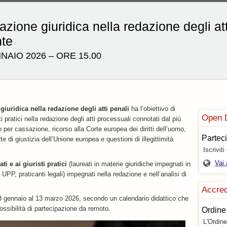
ione giuridica nella redazione degli att
te
NAIO 2026 – ORE 15.00
iuridica nella redazione degli atti penali
ha l’obiettivo di
Open 
sti pratici nella redazione degli atti processuali connotati dal più
so per cassazione, ricorso alla Corte europea dei diritti dell’uomo,
Parteci
te di giustizia dell’Unione europea e questioni di illegittimità
Iscriviti
Vai 
ti e ai giuristi pratici
(laureati in materie giuridiche impegnati in
UPP, praticanti legali) impegnati nella redazione e nell’analisi di
Accre
23 gennaio al 13 marzo 2026, secondo un calendario didattico che
possibilità di partecipazione da remoto.
Ordine
L'Ordine