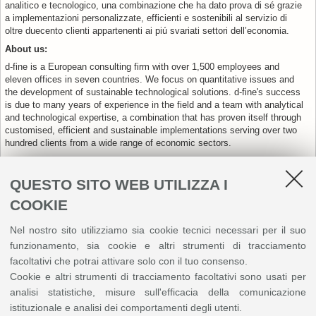
analitico e tecnologico, una combinazione che ha dato prova di sé grazie
a implementazioni personalizzate, efficienti e sostenibili al servizio di
oltre duecento clienti appartenenti ai piú svariati settori dell’economia.
About us:
d-fine is a European consulting firm with over 1,500 employees and
eleven offices in seven countries. We focus on quantitative issues and
the development of sustainable technological solutions. d-fine's success
is due to many years of experience in the field and a team with analytical
and technological expertise, a combination that has proven itself through
customised, efficient and sustainable implementations serving over two
hundred clients from a wide range of economic sectors.
QUESTO SITO WEB UTILIZZA I
Sito web aziendale:
COOKIE
www.d-fine.com
Nel nostro sito utilizziamo sia cookie tecnici necessari per il suo
Settore merceologico:
funzionamento, sia cookie e altri strumenti di tracciamento
Consulenza
facoltativi che potrai attivare solo con il tuo consenso.
Cookie e altri strumenti di tracciamento facoltativi sono usati per
analisi statistiche, misure sull'efficacia della comunicazione
istituzionale e analisi dei comportamenti degli utenti.