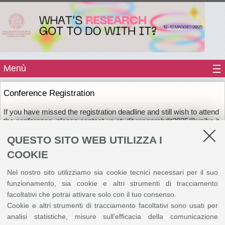
Menù
Conference Registration
If you have missed the registration deadline and still wish to attend
the conference, please contact us at: dit.researchdit2025@unibo.it
/ Per seguire la conferenza, contattaci a:
QUESTO SITO WEB UTILIZZA I
dit.researchdit2025@unibo.it
COOKIE
Siamo spiacenti, non è più possibile effettuare l'iscrizione.
Nel nostro sito utilizziamo sia cookie tecnici necessari per il suo
funzionamento, sia cookie e altri strumenti di tracciamento
©
Copyright
2026 - ALMA MATER STUDIORUM - Università di Bologna - Via Zamboni, 33
facoltativi che potrai attivare solo con il tuo consenso.
- 40126 Bologna - PI: 01131710376 - CF: 80007010376
Privacy
Note legali
|
Cookie e altri strumenti di tracciamento facoltativi sono usati per
Impostazioni Cookie
analisi statistiche, misure sull'efficacia della comunicazione