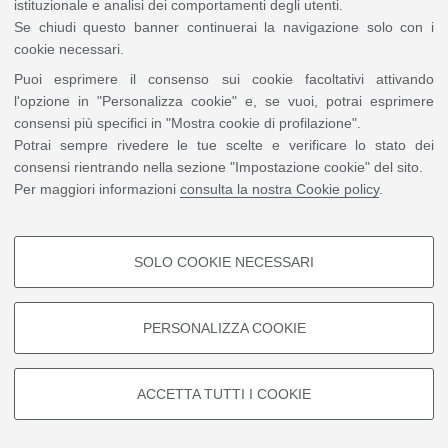
istituzionale e analisi dei comportamenti degli utenti.
Se chiudi questo banner continuerai la navigazione solo con i
cookie necessari.
Puoi esprimere il consenso sui cookie facoltativi attivando
l'opzione in "Personalizza cookie" e, se vuoi, potrai esprimere
consensi più specifici in "Mostra cookie di profilazione".
Potrai sempre rivedere le tue scelte e verificare lo stato dei
consensi rientrando nella sezione "Impostazione cookie" del sito.
Per maggiori informazioni
consulta la nostra Cookie policy
.
SOLO COOKIE NECESSARI
COOKIE DI PROFILAZIONE -
FACOLTATIVI
PERSONALIZZA COOKIE
Si tratta di cookie utilizzati per analizzare le caratteristiche della
navigazione degli utenti, creare profili in base al loro comportamento sul
sito, per analisi di marketing.
ACCETTA TUTTI I COOKIE
Mostra cookie di profilazione
Google/Youtube Video