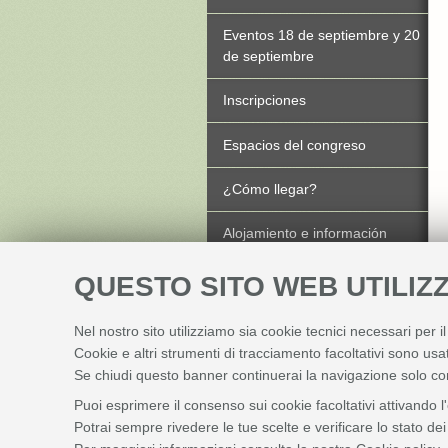
Eventos 18 de septiembre y 20
de septiembre
Inscripciones
Espacios del congreso
¿Cómo llegar?
Alojamiento e información
turística
QUESTO SITO WEB UTILIZZ
Comité científico
Nel nostro sito utilizziamo sia cookie tecnici necessari per i
Comité organizador
Cookie e altri strumenti di tracciamento facoltativi sono usat
Se chiudi questo banner continuerai la navigazione solo co
Contactos
Puoi esprimere il consenso sui cookie facoltativi attivando l
Potrai sempre rivedere le tue scelte e verificare lo stato d
Colaboraciones y