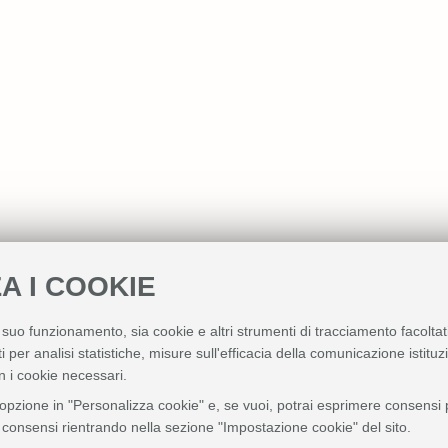
A I COOKIE
l suo funzionamento, sia cookie e altri strumenti di tracciamento facoltat
i per analisi statistiche, misure sull'efficacia della comunicazione istitu
n i cookie necessari.
'opzione in "Personalizza cookie" e, se vuoi, potrai esprimere consensi pi
ei consensi rientrando nella sezione "Impostazione cookie" del sito.