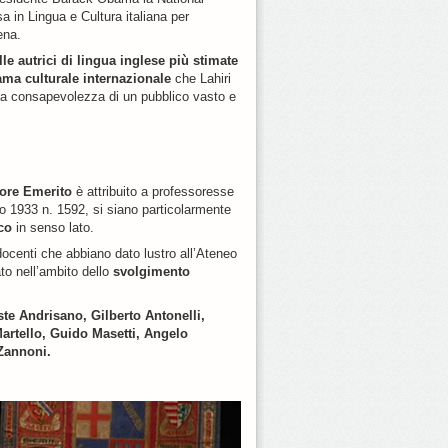
a in Lingua e Cultura italiana per
ena.
le autrici di lingua inglese più stimate
ma culturale internazionale
che Lahiri
la consapevolezza di un pubblico vasto e
ore Emerito
è attribuito a professoresse
sto 1933 n. 1592, si siano particolarmente
ico
in senso lato.
docenti che abbiano dato lustro all’Ateneo
to nell’ambito dello
svolgimento
te Andrisano, Gilberto Antonelli,
 Martello, Guido Masetti, Angelo
Zannoni.