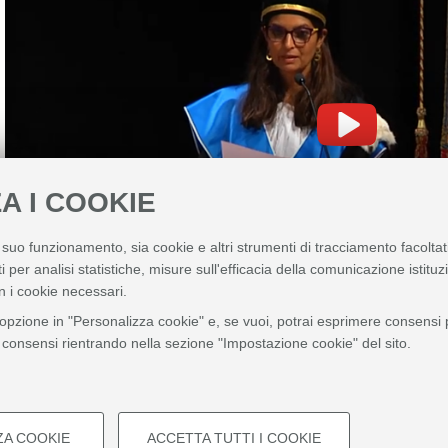
A I COOKIE
l suo funzionamento, sia cookie e altri strumenti di tracciamento facoltat
i per analisi statistiche, misure sull'efficacia della comunicazione istitu
Guarda su YouTube
n i cookie necessari.
'opzione in "Personalizza cookie" e, se vuoi, potrai esprimere consensi pi
Rassegna stampa
ei consensi rientrando nella sezione "Impostazione cookie" del sito.
Gazzetta di Bologna
Il Resto del Carlino
ZA COOKIE
ACCETTA TUTTI I COOKIE
©
Copyright
2026 - ALMA MATER STUDIORUM - Università di Bologna - Via Zamboni, 33 - 4