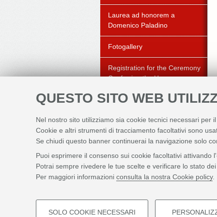
Laurea ad honorem a
Domenico Paladino
Fotogallery
Registration for the Ceremony
Conferring the Honorary
Doctorate on Professor Kelly
QUESTO SITO WEB UTILIZZ
Chibale – 23 September 2026
– 4.00 p.m.
Nel nostro sito utilizziamo sia cookie tecnici necessari per i
Cookie e altri strumenti di tracciamento facoltativi sono usat
Se chiudi questo banner continuerai la navigazione solo co
Puoi esprimere il consenso sui cookie facoltativi attivando l
Potrai sempre rivedere le tue scelte e verificare lo stato d
Per maggiori informazioni
consulta la nostra Cookie policy
.
SOLO COOKIE NECESSARI
PERSONALIZ