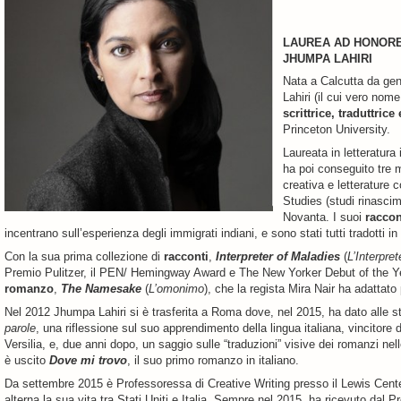
LAUREA AD HONORE
JHUMPA LAHIRI
Nata a Calcutta da genit
Lahiri (il cui vero nom
scrittrice, traduttric
Princeton University.
Laureata in letteratura
ha poi conseguito tre ma
creativa e letterature
Studies (studi rinascim
Novanta. I suoi
raccon
incentrano sull’esperienza degli immigrati indiani, e sono stati tutti tradotti in
Con la sua prima collezione di
racconti
,
Interpreter of Maladies
(
L’Interpre
Premio Pulitzer, il PEN/ Hemingway Award e The New Yorker Debut of the Yea
romanzo
,
The Namesake
(
L’omonimo
), che la regista Mira Nair ha adattat
Nel 2012 Jhumpa Lahiri si è trasferita a Roma dove, nel 2015, ha dato alle s
parole
, una riflessione sul suo apprendimento della lingua italiana, vincitore
Versilia, e, due anni dopo, un saggio sulle “traduzioni” visive dei romanzi nel
è uscito
Dove mi trovo
, il suo primo romanzo in italiano.
Da settembre 2015 è Professoressa di Creative Writing presso il Lewis Center
alterna la sua vita tra Stati Uniti e Italia. Sempre nel 2015, ha ricevuto dal