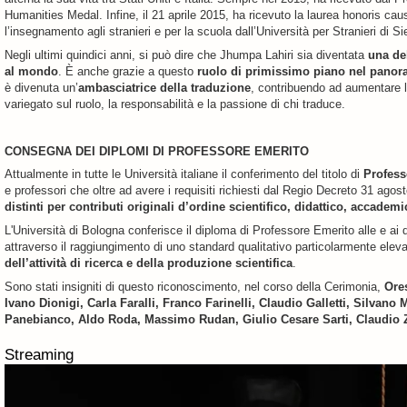
Humanities Medal. Infine, il 21 aprile 2015, ha ricevuto la laurea honoris caus
l’insegnamento agli stranieri e per la scuola dall’Università per Stranieri di Si
Negli ultimi quindici anni, si può dire che Jhumpa Lahiri sia diventata
una del
al mondo
. È anche grazie a questo
ruolo di primissimo piano nel panora
è divenuta un’
ambasciatrice della traduzione
, contribuendo ad aumentare 
variegato sul ruolo, la responsabilità e la passione di chi traduce.
CONSEGNA DEI DIPLOMI DI PROFESSORE EMERITO
Attualmente in tutte le Università italiane il conferimento del titolo di
Profess
e professori che oltre ad avere i requisiti richiesti dal Regio Decreto 31 ago
distinti per contributi originali d’ordine scientifico, didattico, accadem
L'Università di Bologna conferisce il diploma di Professore Emerito alle e ai 
attraverso il raggiungimento di uno standard qualitativo particolarmente eleva
dell’attività di ricerca e della produzione scientifica
.
Sono stati insigniti di questo riconoscimento, nel corso della Cerimonia,
Ores
Ivano Dionigi, Carla Faralli, Franco Farinelli, Claudio Galletti, Silvano
Panebianco, Aldo Roda, Massimo Rudan, Giulio Cesare Sarti, Claudio 
Streaming