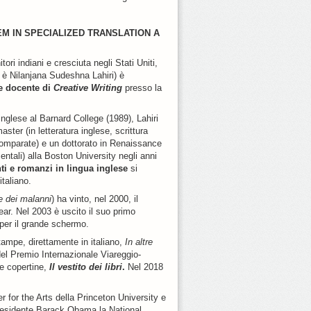
M IN SPECIALIZED TRANSLATION A
ori indiani e cresciuta negli Stati Uniti,
e è Nilanjana Sudeshna Lahiri) è
e e docente di
Creative Writing
presso la
 inglese al Barnard College (1989), Lahiri
ster (in letteratura inglese, scrittura
 comparate) e un dottorato in Renaissance
entali) alla Boston University negli anni
ti e romanzi in lingua inglese
si
 italiano.
te dei malanni
) ha vinto, nel 2000, il
r. Nel 2003 è uscito il suo primo
o per il grande schermo.
tampe, direttamente in italiano,
In altre
 del Premio Internazionale Viareggio-
le copertine,
Il vestito dei libri
.
Nel 2018
 for the Arts della Princeton University e
 Presidente Barack Obama la National