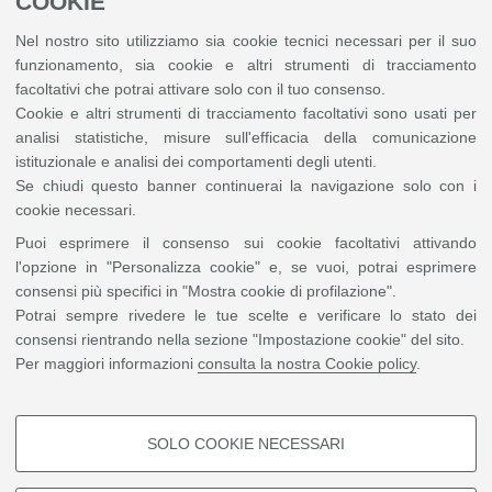
COOKIE
Per questioni legate alla privacy si invita a non inviare foto con volti visibili di
minori.
Nel nostro sito utilizziamo sia cookie tecnici necessari per il suo
funzionamento, sia cookie e altri strumenti di tracciamento
Immagini
Sono ammessi file in formato jpg e png.
facoltativi che potrai attivare solo con il tuo consenso.
Cookie e altri strumenti di tracciamento facoltativi sono usati per
analisi statistiche, misure sull'efficacia della comunicazione
istituzionale e analisi dei comportamenti degli utenti.
Informativa sulla privacy
Se chiudi questo banner continuerai la navigazione solo con i
Dichiaro di aver letto l'
Informativa sulla privacy
cookie necessari.
Puoi esprimere il consenso sui cookie facoltativi attivando
Dichiaro di voler ottenere l'iscrizione alla mailing list per le finalità e nei
modi di cui al punto II dell'informativa
l'opzione in "Personalizza cookie" e, se vuoi, potrai esprimere
consensi più specifici in "Mostra cookie di profilazione".
Captcha
Potrai sempre rivedere le tue scelte e verificare lo stato dei
Il seguente controllo serve per prevenire registrazioni
consensi rientrando nella sezione "Impostazione cookie" del sito.
automatiche. Seleziona il check:
Per maggiori informazioni
consulta la nostra Cookie policy
.
SOLO COOKIE NECESSARI
COOKIE DI PROFILAZIONE -