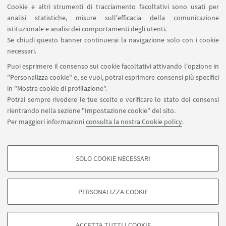
Cookie e altri strumenti di tracciamento facoltativi sono usati per
analisi statistiche, misure sull'efficacia della comunicazione
istituzionale e analisi dei comportamenti degli utenti.
Se chiudi questo banner continuerai la navigazione solo con i cookie
necessari.
Puoi esprimere il consenso sui cookie facoltativi attivando l'opzione in
"Personalizza cookie" e, se vuoi, potrai esprimere consensi più specifici
in "Mostra cookie di profilazione".
Potrai sempre rivedere le tue scelte e verificare lo stato dei consensi
rientrando nella sezione "Impostazione cookie" del sito.
Per maggiori informazioni
consulta la nostra Cookie policy
.
Alma Mater Studiorum, via Zamboni 33, Palazzo Poggi
eventi@unibo.it
SOLO COOKIE NECESSARI
COOKIE DI PROFILAZIONE - FACOLTATIVI
Si tratta di cookie utilizzati per analizzare le caratteristiche della navigazione
PERSONALIZZA COOKIE
degli utenti, creare profili in base al loro comportamento sul sito, per analisi
di marketing.
©Copyright 2026 - ALMA MATER STUDIORUM - Università di
Mostra cookie di profilazione
Bologna - Via Zamboni, 33 - 40126 Bologna - PI: 01131710376 -
ACCETTA TUTTI I COOKIE