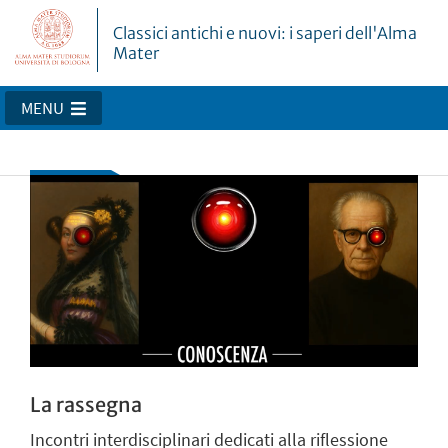
Classici antichi e nuovi: i saperi dell'Alma
Mater
MENU
La rassegna
Incontri interdisciplinari dedicati alla riflessione