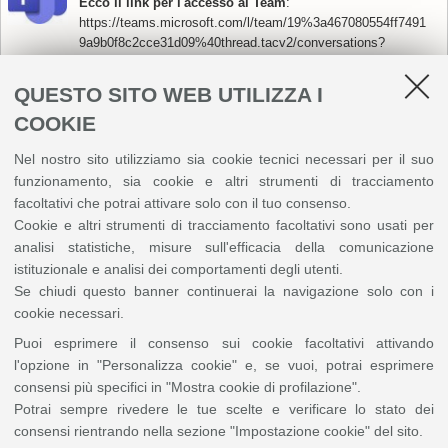
Ecco il link per l'accesso al Team
:
https://teams.microsoft.com/l/team/19%3a467080554ff7491
9a9b0f8c2cce31d09%40thread.tacv2/conversations?
groupId=ef60d685-fcea-452e-ae81-04be4a482cb3&tenantId=e99647dc-
1b08-454a-bf8c-699181b389ab
QUESTO SITO WEB UTILIZZA I
La riunione verrà avviata alle ore 8:30, con inizio evento alle 8:45
.
COOKIE
Accedi il prima possibile, il Team accetta fino a 300 partecipanti, superati
questi, potrai seguire l'evento dalla diretta FB sulla pagina:
Nel nostro sito utilizziamo sia cookie tecnici necessari per il suo
https://www.facebook.com/ivsabologna . Ma non potrai partecipare al
funzionamento, sia cookie e altri strumenti di tracciamento
Quiz Kahoot e interagire con i relatori.
facoltativi che potrai attivare solo con il tuo consenso.
Cookie e altri strumenti di tracciamento facoltativi sono usati per
analisi statistiche, misure sull'efficacia della comunicazione
istituzionale e analisi dei comportamenti degli utenti.
Se chiudi questo banner continuerai la navigazione solo con i
cookie necessari.
Puoi esprimere il consenso sui cookie facoltativi attivando
l'opzione in "Personalizza cookie" e, se vuoi, potrai esprimere
consensi più specifici in "Mostra cookie di profilazione".
Potrai sempre rivedere le tue scelte e verificare lo stato dei
consensi rientrando nella sezione "Impostazione cookie" del sito.