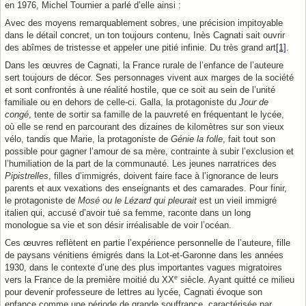
en 1976, Michel Tournier a parlé d’elle ainsi :
Avec des moyens remarquablement sobres, une précision impitoyable
dans le détail concret, un ton toujours contenu, Inès Cagnati sait ouvrir
des abîmes de tristesse et appeler une pitié infinie. Du très grand art
[1]
.
Dans les œuvres de Cagnati, la France rurale de l’enfance de l’auteure
sert toujours de décor. Ses personnages vivent aux marges de la société
et sont confrontés à une réalité hostile, que ce soit au sein de l’unité
familiale ou en dehors de celle-ci. Galla, la protagoniste du
Jour de
congé
, tente de sortir sa famille de la pauvreté en fréquentant le lycée,
où elle se rend en parcourant des dizaines de kilomètres sur son vieux
vélo, tandis que Marie, la protagoniste de
Génie la folle
, fait tout son
possible pour gagner l’amour de sa mère, contrainte à subir l’exclusion et
l’humiliation de la part de la communauté. Les jeunes narratrices des
Pipistrelles
, filles d’immigrés, doivent faire face à l’ignorance de leurs
parents et aux vexations des enseignants et des camarades. Pour finir,
le protagoniste de
Mosé ou le Lézard qui pleurait
est un vieil immigré
italien qui, accusé d’avoir tué sa femme, raconte dans un long
monologue sa vie et son désir irréalisable de voir l’océan.
Ces œuvres reflètent en partie l’expérience personnelle de l’auteure, fille
de paysans vénitiens émigrés dans la Lot-et-Garonne dans les années
1930, dans le contexte d’une des plus importantes vagues migratoires
e
vers la France de la première moitié du XX
siècle. Ayant quitté ce milieu
pour devenir professeure de lettres au lycée, Cagnati évoque son
enfance comme une période de grande souffrance, caractérisée par