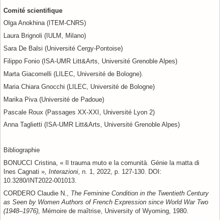
Comité scientifique
Olga Anokhina (ITEM-CNRS)
Laura Brignoli (IULM, Milano)
Sara De Balsi (Université Cergy-Pontoise)
Filippo Fonio (ISA-UMR Litt&Arts, Université Grenoble Alpes)
Marta Giacomelli (LILEC, Université de Bologne).
Maria Chiara Gnocchi (LILEC, Université de Bologne)
Marika Piva (Université de Padoue)
Pascale Roux
(Passages XX-XXI, Université Lyon 2)
Anna Taglietti (ISA-UMR Litt&Arts, Université Grenoble Alpes)
Bibliographie
BONUCCI Cristina, « Il trauma muto e la comunità. Génie la matta di
Ines Cagnati »
,
Interazioni
, n. 1, 2022, p. 127-130. DOI:
10.3280/INT2022-001013.
CORDERO Claudie N.,
The Feminine Condition in the Twentieth Century
as Seen by Women Authors of French Expression since World War Two
(1948–1976),
Mémoire de maîtrise, University of Wyoming, 1980.