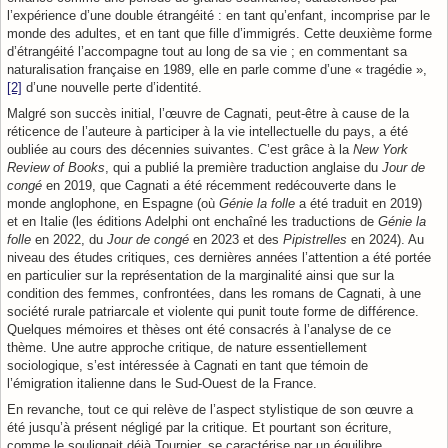
l’expérience d’une double étrangéité : en tant qu’enfant, incomprise par le
monde des adultes, et en tant que fille d’immigrés. Cette deuxième forme
d’étrangéité l’accompagne tout au long de sa vie ; en commentant sa
naturalisation française en 1989, elle en parle comme d’une « tragédie »,
[2]
d’une nouvelle perte d’identité.
Malgré son succès initial, l’œuvre de Cagnati, peut-être à cause de la
réticence de l’auteure à participer à la vie intellectuelle du pays, a été
oubliée au cours des décennies suivantes. C’est grâce à la
New York
Review of Books
, qui a publié la première traduction anglaise du
Jour de
congé
en 2019, que Cagnati a été récemment redécouverte dans le
monde anglophone, en Espagne (où
Génie la folle
a été traduit en 2019)
et en Italie (les éditions Adelphi ont enchaîné les traductions de
Génie la
folle
en 2022, du
Jour de congé
en 2023 et des
Pipistrelles
en 2024). Au
niveau des études critiques, ces dernières années l’attention a été portée
en particulier sur la représentation de la marginalité ainsi que sur la
condition des femmes, confrontées, dans les romans de Cagnati, à une
société rurale patriarcale et violente qui punit toute forme de différence.
Quelques mémoires et thèses ont été consacrés à l’analyse de ce
thème. Une autre approche critique, de nature essentiellement
sociologique, s’est intéressée à Cagnati en tant que témoin de
l’émigration italienne dans le Sud-Ouest de la France.
En revanche, tout ce qui relève de l’aspect stylistique de son œuvre a
été jusqu’à présent négligé par la critique. Et pourtant son écriture,
comme le soulignait déjà Tournier, se caractérise par un équilibre