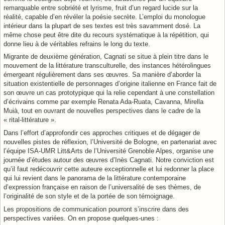
remarquable entre sobriété et lyrisme, fruit d’un regard lucide sur la
réalité, capable d’en révéler la poésie secrète. L’emploi du monologue
intérieur dans la plupart de ses textes est très savamment dosé. La
même chose peut être dite du recours systématique à la répétition, qui
donne lieu à de véritables refrains le long du texte.
Migrante de deuxième génération, Cagnati se situe à plein titre dans le
mouvement de la littérature transculturelle, des instances hétérolingues
émergeant régulièrement dans ses œuvres. Sa manière d’aborder la
situation existentielle de personnages d’origine italienne en France fait de
son œuvre un cas prototypique qui la relie cependant à une constellation
d’écrivains comme par exemple Renata Ada-Ruata, Cavanna, Mirella
Muià, tout en ouvrant de nouvelles perspectives dans le cadre de la
« rital-littérature ».
Dans l’effort d’approfondir ces approches critiques et de dégager de
nouvelles pistes de réflexion, l’Université de Bologne, en partenariat avec
l’équipe ISA-UMR Litt&Arts de l’Université Grenoble Alpes, organise une
journée d’études autour des œuvres d’Inès Cagnati. Notre conviction est
qu’il faut redécouvrir cette auteure exceptionnelle et lui redonner la place
qui lui revient dans le panorama de la littérature contemporaine
d’expression française en raison de l’universalité de ses thèmes, de
l’originalité de son style et de la portée de son témoignage.
Les propositions de communication pourront s’inscrire dans des
perspectives variées. On en propose quelques-unes :