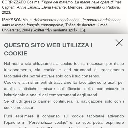
CORRIZZATO Cosima,
Figure del materno. La madre nelle opere di Inès
Cagnati, Annie Ernaux, Elena Ferrante
, Mémoire, Università di Padova,
2023.
ISAKSSON Malin,
Adolescentes abandonnées. Je narrateur adolescent
dans le roman français contemporain
, Thèse de doctorat, Umeå
Universitet, 2004 (Skrifter från moderna språk, 16).
MORIN Sonia,
Le regard dans Génie la folle d’Inès Cagnati
, Mémoire de
maîtrise, École des études supérieures de l’Université d’Ottawa, 1994.
QUESTO SITO WEB UTILIZZA I
ROUCH Monique, « L'arrivée et l'implantation des Italiens dans le sud-
COOKIE
ouest (1920-1939) », dans PIERRE MILZA (dir.),
Les Italiens en France
de 1914 à 1940,
Roma, École Française de Rome, 1986 (Publications de
Nel nostro sito utilizziamo sia cookie tecnici necessari per il suo
l'École française de Rome, 94), p. 693-720.
funzionamento, sia cookie e altri strumenti di tracciamento
https://www.persee.fr/doc/efr_0000-0000_1986_mon_94_1_3175.
facoltativi che potrai attivare solo con il tuo consenso.
SCHILLINGER Liesl, « Inès Cagnati: The Insider Who Always Felt Like
Cookie e altri strumenti di tracciamento facoltativi sono usati per
an Outsider »,
Literary Hub
, 5 décembre 2019.
https://lithub.com/ines-
analisi statistiche, misure sull'efficacia della comunicazione
cagnati-the-insider-whoalways-felt-like-an-outsider/
.
istituzionale e analisi dei comportamenti degli utenti.
TEULIÈRES Laure, « Perdus dans le paysage ? Le cas des Italiens du
Se chiudi questo banner continuerai la navigazione solo con i
Sud-Ouest de la France », dans MARIE-CLAUDE BLANC-CHALÉARD
et
al.
(dir.),
Les Petites Italies dans le monde
, Rennes, Presses
cookie necessari.
universitaires de Rennes, 2007, p. 185-196.
Puoi esprimere il consenso sui cookie facoltativi attivando
http://books.openedition.org/pur/6581
.
l'opzione in "Personalizza cookie" e, se vuoi, potrai esprimere
TEULIÈRES Laure, « Recovering Memory is Regaining Dignity: