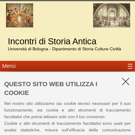
Incontri di Storia Antica
Università di Bologna - Dipartimento di Storia Culture Civiltà
Menù
Registrazione 6 maggio
QUESTO SITO WEB UTILIZZA I
COOKIE
Prenotazione per i posti in presenza - aula M. Celio massimo 26
partecipanti
Nel nostro sito utilizziamo sia cookie tecnici necessari per il suo
Siamo spiacenti, non è più possibile effettuare l'iscrizione.
funzionamento, sia cookie e altri strumenti di tracciamento
facoltativi che potrai attivare solo con il tuo consenso.
Cookie e altri strumenti di tracciamento facoltativi sono usati per
©
Copyright
2026 - ALMA MATER STUDIORUM - Università di Bologna - Via Zamboni, 33
analisi statistiche, misure sull'efficacia della comunicazione
- 40126 Bologna - PI: 01131710376 - CF: 80007010376
Privacy
Note legali
|