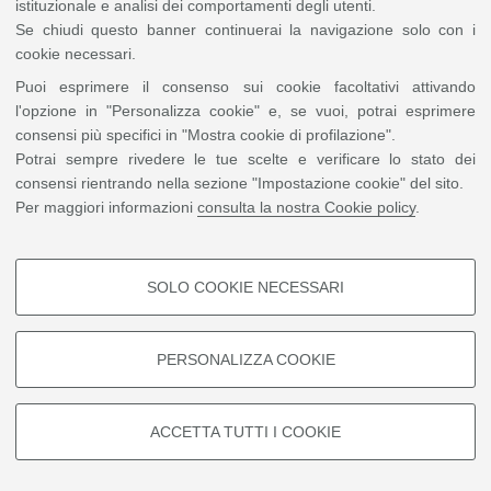
istituzionale e analisi dei comportamenti degli utenti.
Impostazioni Cookie
Se chiudi questo banner continuerai la navigazione solo con i
cookie necessari.
Puoi esprimere il consenso sui cookie facoltativi attivando
l'opzione in "Personalizza cookie" e, se vuoi, potrai esprimere
consensi più specifici in "Mostra cookie di profilazione".
Potrai sempre rivedere le tue scelte e verificare lo stato dei
consensi rientrando nella sezione "Impostazione cookie" del sito.
Per maggiori informazioni
consulta la nostra Cookie policy
.
SOLO COOKIE NECESSARI
COOKIE DI PROFILAZIONE -
FACOLTATIVI
PERSONALIZZA COOKIE
Si tratta di cookie utilizzati per analizzare le caratteristiche della
navigazione degli utenti, creare profili in base al loro comportamento sul
sito, per analisi di marketing.
ACCETTA TUTTI I COOKIE
Mostra cookie di profilazione
Google/Youtube Video