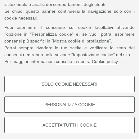
istituzionale e analisi dei comportamenti degli utenti.
Se chiudi questo banner continuerai la navigazione solo con i
cookie necessari.
Puoi esprimere il consenso sui cookie facoltativi attivando
l'opzione in "Personalizza cookie" e, se vuoi, potrai esprimere
consensi più specifici in "Mostra cookie di profilazione".
Potrai sempre rivedere le tue scelte e verificare lo stato dei
consensi rientrando nella sezione "Impostazione cookie" del sito.
Per maggiori informazioni
consulta la nostra Cookie policy
.
SOLO COOKIE NECESSARI
Job Corner | Sede di Ingegneria viale del Risorgimento |
COOKIE DI PROFILAZIONE -
26 Ottobre 2023 | 10-16
( 5 foto)
FACOLTATIVI
PERSONALIZZA COOKIE
Si tratta di cookie utilizzati per analizzare le caratteristiche della
navigazione degli utenti, creare profili in base al loro comportamento sul
sito, per analisi di marketing.
ACCETTA TUTTI I COOKIE
©
Copyright
2026 - ALMA MATER STUDIORUM - Università di Bologna - Via Zamboni, 33
Mostra cookie di profilazione
- 40126 Bologna - PI: 01131710376 - CF: 80007010376
Privacy
Note legali
|
Impostazioni Cookie