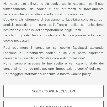
Nel nostro sito utilizziamo sia cookie tecnici necessari per il suo
che operano nel sociale, ma sono alla ricerca di profili in diversi ambiti e
non solo in quello socio educativo. Le figure ricercate sono specificate
funzionamento, sia cookie e altri strumenti di tracciamento
nella APP e/o nelle
pagine aziendali,
facoltativi che potrai attivare solo con il tuo consenso.
Cookie e altri strumenti di tracciamento facoltativi sono usati per
E' obbligatorio caricare il CV al momento dell'iscrizione?
analisi statistiche, misure sull'efficacia della comunicazione
Sì, è obbligatorio caricare il proprio CV, che potrà essere consultato dalle
istituzionale e analisi dei comportamenti degli utenti.
imprese partecipanti.
Se chiudi questo banner continuerai la navigazione solo con i
Dopo l'iscrizione vorrei inserire una versione aggiornata del
cookie necessari.
mio CV, è possibile?
Sì, fino al giorno dell'evento è possibile sostituire il proprio CV, rientrando
Puoi esprimere il consenso sui cookie facoltativi attivando
nella pagina iscrizioni del sito.
l'opzione in "Personalizza cookie" e, se vuoi, potrai esprimere
Al momento non è ancora possibile sostituirlo tramite APP.
consensi più specifici in "Mostra cookie di profilazione".
Potrai sempre rivedere le tue scelte e verificare lo stato dei
Al Recruiting Day devo portare delle copie cartacee del mio
CV? Non è sufficiente averlo caricato online?
consensi rientrando nella sezione "Impostazione cookie" del sito.
Consigliamo di portare delle copie cartacee del CV, in modo da poterlo
Per maggiori informazioni
consulta la nostra Cookie policy
.
leggere con i referenti delle imprese e - se richiesto - consegnarlo
direttamente.
E' possibile arrivare al Recruiting Day il pomeriggio?
SOLO COOKIE NECESSARI
Sì, è possibile arrivare durante la giornata, tenendo presente che la
COOKIE DI PROFILAZIONE -
manifestazione termina tassativamente alle 16.30.
FACOLTATIVI