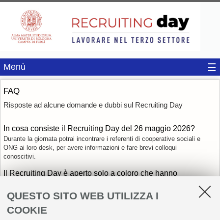
Menù
FAQ
Risposte ad alcune domande e dubbi sul Recruiting Day
In cosa consiste il Recruiting Day del 26 maggio 2026?
Durante la giornata potrai incontrare i referenti di cooperative sociali e
ONG ai loro desk, per avere informazioni e fare brevi colloqui
conoscitivi.
Il Recruiting Day è aperto solo a coloro che hanno
intrapreso studi in campo sociale, oppure sono ricercate
anche figure professionali diverse che frequentano corsi di
QUESTO SITO WEB UTILIZZA I
studi differenti?
COOKIE
L'evento è aperto a studenti e laureati di tutti i corsi di studio
dell'università di Bologna. All’evento parteciperanno cooperative e ONG