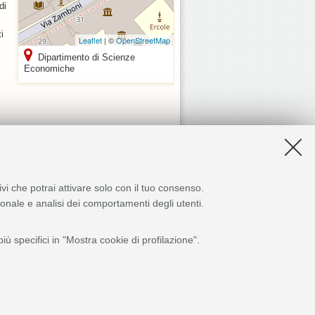
di
i
Leaflet
| ©
OpenStreetMap
Dipartimento di Scienze
Economiche
ivi che potrai attivare solo con il tuo consenso.
zionale e analisi dei comportamenti degli utenti.
ù specifici in "Mostra cookie di profilazione".