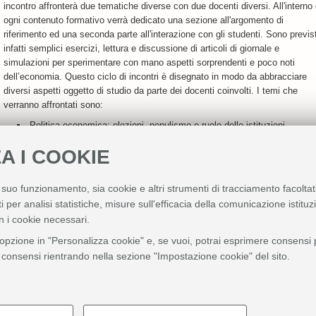
incontro affronterà due tematiche diverse con due docenti diversi. All'interno 
ogni contenuto formativo verrà dedicato una sezione all'argomento di
riferimento ed una seconda parte all'interazione con gli studenti. Sono previst
infatti semplici esercizi, lettura e discussione di articoli di giornale e
simulazioni per sperimentare con mano aspetti sorprendenti e poco noti
dell’economia. Questo ciclo di incontri è disegnato in modo da abbracciare
diversi aspetti oggetto di studio da parte dei docenti coinvolti. I temi che
verranno affrontati sono:
Politica economica: elezioni, populismo e ruolo delle istituzioni
Crescita e sviluppo nel lungo periodo
A I COOKIE
Origini e conseguenze delle diseguaglianze nella salute e nel capitale
umano
Economia dei conflitti
l suo funzionamento, sia cookie e altri strumenti di tracciamento facoltat
I network sociali e l'economia
i per analisi statistiche, misure sull'efficacia della comunicazione istitu
TBD (Sfide e opportunità dell'intelligenza artificiale OPPURE la
psicologia delle decisioni economiche)
n i cookie necessari.
Bias cognitivi e scelte economiche
'opzione in "Personalizza cookie" e, se vuoi, potrai esprimere consensi pi
Economia della salute: efficienza, equità e qualità nei servizi
ei consensi rientrando nella sezione "Impostazione cookie" del sito.
L'inflazione: determinanti ed effetti
Impatto ambientale e comportamento economico