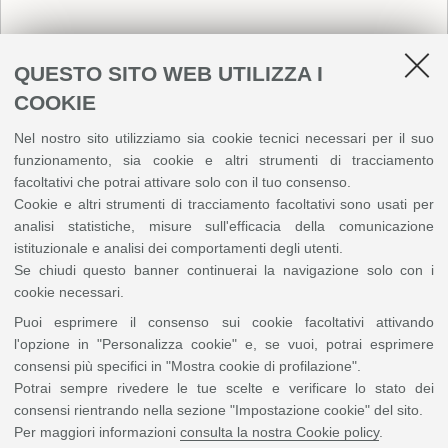
Il Dottorato di Ricerca è il più alto grado di istruzione previsto
nell'ordinamento accademico italiano e anche un’esperienza formativa di
QUESTO SITO WEB UTILIZZA I
fondamentale importanza per i giovani che si impegneranno per garantire la
COOKIE
crescita culturale e lo sviluppo della società.
Le conoscenze, le idee e la capacità di studenti e studentesse
Nel nostro sito utilizziamo sia cookie tecnici necessari per il suo
rappresentano un patrimonio culturale e scientifico che appartiene non solo
funzionamento, sia cookie e altri strumenti di tracciamento
alla comunità universitaria, ma alla società tutta.
facoltativi che potrai attivare solo con il tuo consenso.
Cookie e altri strumenti di tracciamento facoltativi sono usati per
Il valore e l’importanza di questo percorso formativo vengono celebrati
dall'Università di Bologna con importanti cerimonie di proclamazione, alla
analisi statistiche, misure sull'efficacia della comunicazione
presenza delle famiglie, della Governance dal nostro Ateneo e delle
istituzionale e analisi dei comportamenti degli utenti.
istituzioni cittadine.
Se chiudi questo banner continuerai la navigazione solo con i
cookie necessari.
Puoi esprimere il consenso sui cookie facoltativi attivando
English version
l'opzione in "Personalizza cookie" e, se vuoi, potrai esprimere
PhD graduation ceremony
consensi più specifici in "Mostra cookie di profilazione".
Potrai sempre rivedere le tue scelte e verificare lo stato dei
Contatti
consensi rientrando nella sezione "Impostazione cookie" del sito.
Per maggiori informazioni
consulta la nostra Cookie policy
.
Settore Eventi di Ateneo