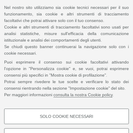
Nel nostro sito utilizziamo sia cookie tecnici necessari per il suo
funzionamento, sia cookie e altri strumenti di tracciamento
facoltativi che potrai attivare solo con il tuo consenso.
Cookie e altri strumenti di tracciamento facoltativi sono usati per
analisi statistiche, misure sull'efficacia della comunicazione
istituzionale e analisi dei comportamenti degli utenti.
Se chiudi questo banner continuerai la navigazione solo con i
cookie necessari.
Puoi esprimere il consenso sui cookie facoltativi attivando
l'opzione in "Personalizza cookie" e, se vuoi, potrai esprimere
(Francia-Germania/1932) di Carl Theodor Dreyer (73')
consensi più specifici in "Mostra cookie di profilazione".
Versione in lingua originale con sottotitoli
Potrai sempre rivedere le tue scelte e verificare lo stato dei
consensi rientrando nella sezione "Impostazione cookie" del sito.
introduce:
Maura Savini
Per maggiori informazioni
consulta la nostra Cookie policy
.
La strana avventura di Allan Gray
si compie tutta in una notte di luna
piena nel castello di Courtempierre. Immerso
nello studio del culto del
diavolo e delle superstizioni sui vampiri,
Gray
si era tramutato in un
sognatore che non sapeva distinguere la realtà dal sovrannaturale
. È
SOLO COOKIE NECESSARI
dunque la logica del sogno a guidare lo svolgersi della storia in cui una
COOKIE DI PROFILAZIONE -
sequenza di eventi misteriosi accade in una condizione di continuo
spostamento tra reale e irreale, entro la quale Gray deve fronteggiare
FACOLTATIVI