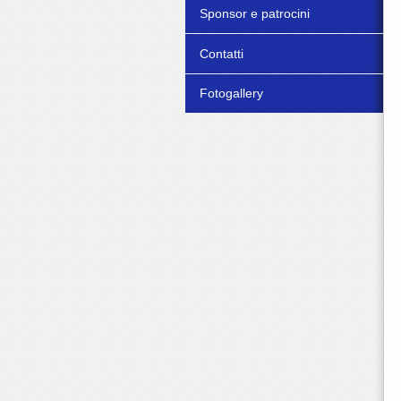
Sponsor e patrocini
Contatti
Fotogallery