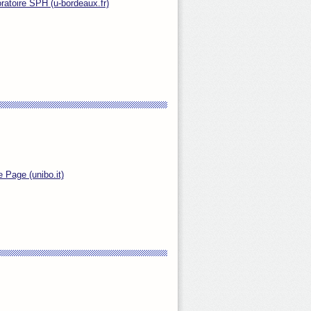
ratoire SPH (u-bordeaux.fr)
Page (unibo.it)