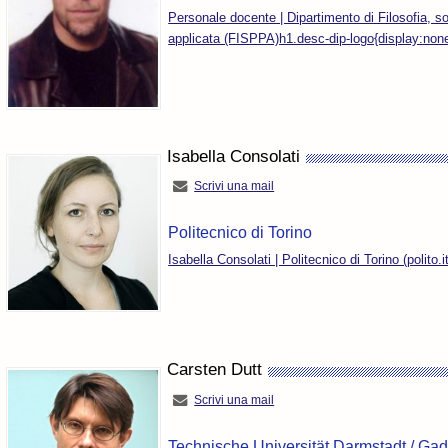
Personale docente | Dipartimento di Filosofia, s
applicata (FISPPA)h1.desc-dip-logo{display:none;
Isabella Consolati
Scrivi una mail
Politecnico di Torino
Isabella Consolati | Politecnico di Torino (polito.it
Carsten Dutt
Scrivi una mail
Technische Universität Darmstadt / Ga