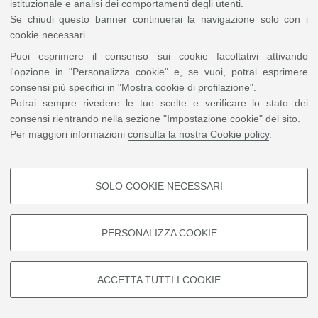
istituzionale e analisi dei comportamenti degli utenti.
Se chiudi questo banner continuerai la navigazione solo con i
cookie necessari.
Puoi esprimere il consenso sui cookie facoltativi attivando
l'opzione in "Personalizza cookie" e, se vuoi, potrai esprimere
consensi più specifici in "Mostra cookie di profilazione".
Scrivi una mail
Potrai sempre rivedere le tue scelte e verificare lo stato dei
consensi rientrando nella sezione "Impostazione cookie" del sito.
Friedrich-Alexander-Universität Erlangen-Nürnberg
Per maggiori informazioni
consulta la nostra Cookie policy
.
Univ.-Prof. Dr. Sebastian Huhnholz › Institut für Politische Wissenschaft
(fau.de)
SOLO COOKIE NECESSARI
COOKIE DI PROFILAZIONE -
FACOLTATIVI
PERSONALIZZA COOKIE
©
Copyright
2026 - ALMA MATER STUDIORUM - Università di Bologna - Via Zamboni, 33
- 40126 Bologna - PI: 01131710376 - CF: 80007010376
Privacy
Note legali
|
Si tratta di cookie utilizzati per analizzare le caratteristiche della
navigazione degli utenti, creare profili in base al loro comportamento sul
Impostazioni Cookie
sito, per analisi di marketing.
ACCETTA TUTTI I COOKIE
Mostra cookie di profilazione
Google/Youtube Video