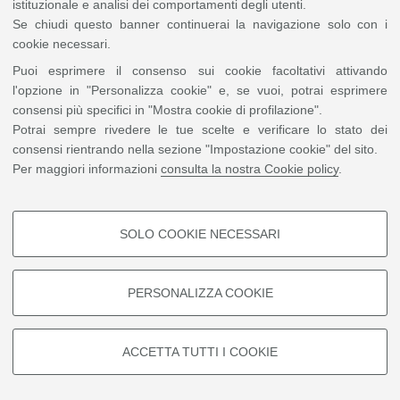
istituzionale e analisi dei comportamenti degli utenti.
Se chiudi questo banner continuerai la navigazione solo con i
cookie necessari.
Puoi esprimere il consenso sui cookie facoltativi attivando
l'opzione in "Personalizza cookie" e, se vuoi, potrai esprimere
consensi più specifici in "Mostra cookie di profilazione".
Potrai sempre rivedere le tue scelte e verificare lo stato dei
Scrivi una mail
consensi rientrando nella sezione "Impostazione cookie" del sito.
Per maggiori informazioni
consulta la nostra Cookie policy
.
Universität Bonn
Schlie, Ulrich, Prof. Dr. — politik-soziologie (deutsch) (uni-bonn.de)
SOLO COOKIE NECESSARI
COOKIE DI PROFILAZIONE -
FACOLTATIVI
©
Copyright
2026 - ALMA MATER STUDIORUM - Università di Bologna - Via Zamboni, 33
PERSONALIZZA COOKIE
- 40126 Bologna - PI: 01131710376 - CF: 80007010376
Privacy
Note legali
|
Si tratta di cookie utilizzati per analizzare le caratteristiche della
Impostazioni Cookie
navigazione degli utenti, creare profili in base al loro comportamento sul
sito, per analisi di marketing.
ACCETTA TUTTI I COOKIE
Mostra cookie di profilazione
Google/Youtube Video