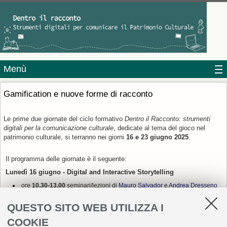
Menù
Gamification e nuove forme di racconto
Le prime due giornate del ciclo formativo
Dentro il Racconto: strumenti
digitali per la comunicazione culturale
, dedicate al tema del gioco nel
patrimonio culturale, si terranno nei giorni
16 e 23 giugno 2025
.
Il programma delle giornate è il seguente:
L
unedì 16 giugno -
Digital and Interactive Storytelling
ore
10.30-13.00
seminari/lezioni di
Mauro Salvador
e
Andrea Dresseno
ore
13.00-14.30
pausa pranzo
ore
14.30-17.30
workshop pratico con Mauro Salvador e Andrea
QUESTO SITO WEB UTILIZZA I
Dresseno
COOKIE