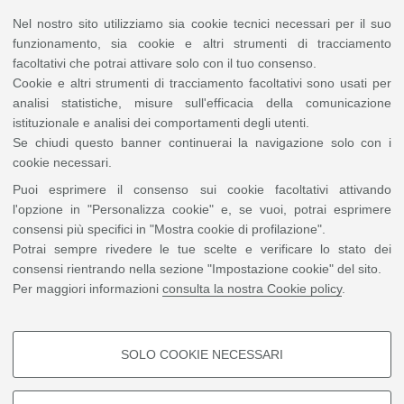
Lunedì 23 giugno - La cultura si mette in gioco: linguaggi e
Nel nostro sito utilizziamo sia cookie tecnici necessari per il suo
tecnologie per le nuove generazioni
funzionamento, sia cookie e altri strumenti di tracciamento
ore
10.30-13.00
seminari/lezioni di
Fabio Viola
e
Chiara Catalano
facoltativi che potrai attivare solo con il tuo consenso.
ore
13.00-14.30
pausa pranzo
Cookie e altri strumenti di tracciamento facoltativi sono usati per
ore
14.30-17.30
workshop pratico con
Samuele Bertani
analisi statistiche, misure sull'efficacia della comunicazione
istituzionale e analisi dei comportamenti degli utenti.
I seminari della mattina sono aperti a tutti anche online su
TEAMS
.
Se chiudi questo banner continuerai la navigazione solo con i
I
workshop
del pomeriggio sono a
numero chiuso
(5-6)
e possono già
essere prenotati tramite
cookie necessari.
questo
form:
https://forms.gle/FsYXBSXzLQmLjopd7
Puoi esprimere il consenso sui cookie facoltativi attivando
Il complesso delle attività (lezioni della mattina e Workshop del
l'opzione in "Personalizza cookie" e, se vuoi, potrai esprimere
pomeriggio), consente l’acquisizione di
1 CFU.
consensi più specifici in "Mostra cookie di profilazione".
Potrai sempre rivedere le tue scelte e verificare lo stato dei
Locandine Evento
consensi rientrando nella sezione "Impostazione cookie" del sito.
Per maggiori informazioni
consulta la nostra Cookie policy
.
Locandina Seminario 16 giugno
[ .png 852Kb ]
SOLO COOKIE NECESSARI
Locandina Seminario 23 giugno
COOKIE DI PROFILAZIONE -
[ .png 274Kb ]
FACOLTATIVI