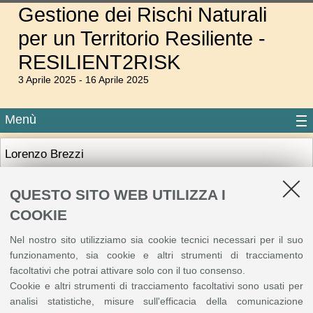
Gestione dei Rischi Naturali
per un Territorio Resiliente -
RESILIENT2RISK
3 Aprile 2025 - 16 Aprile 2025
Menù
Lorenzo Brezzi
Ricercatore - Dipartimento di Ingegneria Civile, Edile e
Ambientale
QUESTO SITO WEB UTILIZZA I
Per maggiori informazioni visita il
sito web
COOKIE
Nel nostro sito utilizziamo sia cookie tecnici necessari per il suo
funzionamento, sia cookie e altri strumenti di tracciamento
facoltativi che potrai attivare solo con il tuo consenso.
©
Copyright
2026 - ALMA MATER STUDIORUM - Università di Bologna - Via Zamboni, 33
Cookie e altri strumenti di tracciamento facoltativi sono usati per
- 40126 Bologna - PI: 01131710376 - CF: 80007010376
Privacy
Note legali
|
analisi statistiche, misure sull'efficacia della comunicazione
Impostazioni Cookie