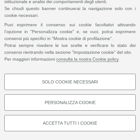
istituzionale e analisi dei comportamenti degli utenti.
Se chiudi questo banner continuerai la navigazione solo con i
cookie necessari.
Puoi esprimere il consenso sui cookie facoltativi attivando
l'opzione in "Personalizza cookie" e, se vuoi, potrai esprimere
consensi più specifici in "Mostra cookie di profilazione".
Potrai sempre rivedere le tue scelte e verificare lo stato dei
consensi rientrando nella sezione "Impostazione cookie" del sito.
Per maggiori informazioni
consulta la nostra Cookie policy
.
SOLO COOKIE NECESSARI
COOKIE DI PROFILAZIONE -
FACOLTATIVI
PERSONALIZZA COOKIE
Si tratta di cookie utilizzati per analizzare le caratteristiche della
navigazione degli utenti, creare profili in base al loro comportamento sul
sito, per analisi di marketing.
ACCETTA TUTTI I COOKIE
Mostra cookie di profilazione
Google/Youtube Video