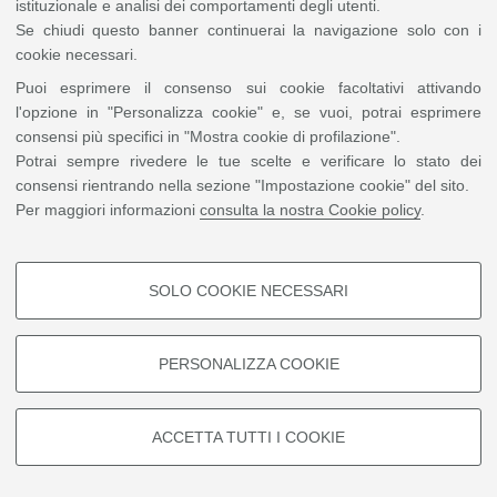
istituzionale e analisi dei comportamenti degli utenti.
Se chiudi questo banner continuerai la navigazione solo con i
cookie necessari.
Puoi esprimere il consenso sui cookie facoltativi attivando
l'opzione in "Personalizza cookie" e, se vuoi, potrai esprimere
consensi più specifici in "Mostra cookie di profilazione".
Potrai sempre rivedere le tue scelte e verificare lo stato dei
consensi rientrando nella sezione "Impostazione cookie" del sito.
Per maggiori informazioni
consulta la nostra Cookie policy
.
SOLO COOKIE NECESSARI
COOKIE DI PROFILAZIONE -
FACOLTATIVI
PERSONALIZZA COOKIE
Si tratta di cookie utilizzati per analizzare le caratteristiche della
navigazione degli utenti, creare profili in base al loro comportamento sul
sito, per analisi di marketing.
ACCETTA TUTTI I COOKIE
Mostra cookie di profilazione
Google/Youtube Video