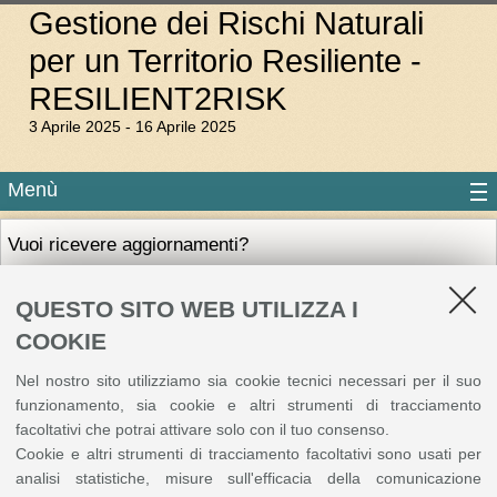
Gestione dei Rischi Naturali
per un Territorio Resiliente -
RESILIENT2RISK
3 Aprile 2025 - 16 Aprile 2025
Menù
Vuoi ricevere aggiornamenti?
Se vuoi restare aggiornato sull'iniziativa, compila il seguente form.
QUESTO SITO WEB UTILIZZA I
Siamo spiacenti, non è più possibile effettuare l'iscrizione.
COOKIE
Nel nostro sito utilizziamo sia cookie tecnici necessari per il suo
©
Copyright
2026 - ALMA MATER STUDIORUM - Università di Bologna - Via Zamboni, 33
funzionamento, sia cookie e altri strumenti di tracciamento
- 40126 Bologna - PI: 01131710376 - CF: 80007010376
Privacy
Note legali
|
facoltativi che potrai attivare solo con il tuo consenso.
Impostazioni Cookie
Cookie e altri strumenti di tracciamento facoltativi sono usati per
analisi statistiche, misure sull'efficacia della comunicazione