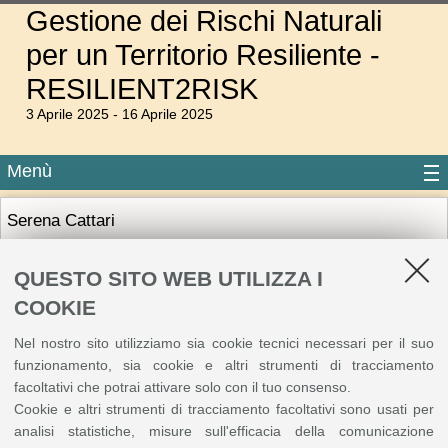
Gestione dei Rischi Naturali
per un Territorio Resiliente -
RESILIENT2RISK
3 Aprile 2025 - 16 Aprile 2025
Menù
Serena Cattari
Professoressa ordinaria - Dipartimento di ingegneria civile,
chimica e ambientale - SSD: CEAR-07/A Tecnica delle
QUESTO SITO WEB UTILIZZA I
costruzioni
COOKIE
Per maggiori informazioni visita il
sito web
Nel nostro sito utilizziamo sia cookie tecnici necessari per il suo
funzionamento, sia cookie e altri strumenti di tracciamento
facoltativi che potrai attivare solo con il tuo consenso.
Cookie e altri strumenti di tracciamento facoltativi sono usati per
©
Copyright
2026 - ALMA MATER STUDIORUM - Università di Bologna - Via Zamboni, 33
- 40126 Bologna - PI: 01131710376 - CF: 80007010376
Privacy
Note legali
|
analisi statistiche, misure sull'efficacia della comunicazione