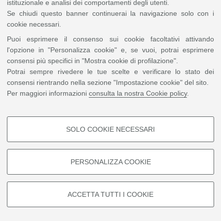
Impostazioni Cookie
istituzionale e analisi dei comportamenti degli utenti.
Se chiudi questo banner continuerai la navigazione solo con i
cookie necessari.
Puoi esprimere il consenso sui cookie facoltativi attivando
l'opzione in "Personalizza cookie" e, se vuoi, potrai esprimere
consensi più specifici in "Mostra cookie di profilazione".
Potrai sempre rivedere le tue scelte e verificare lo stato dei
consensi rientrando nella sezione "Impostazione cookie" del sito.
Per maggiori informazioni
consulta la nostra Cookie policy
.
SOLO COOKIE NECESSARI
COOKIE DI PROFILAZIONE -
FACOLTATIVI
PERSONALIZZA COOKIE
Si tratta di cookie utilizzati per analizzare le caratteristiche della
navigazione degli utenti, creare profili in base al loro comportamento sul
sito, per analisi di marketing.
ACCETTA TUTTI I COOKIE
Mostra cookie di profilazione
Google/Youtube Video