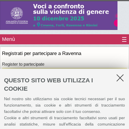
Menù
Registrati per partecipare a Ravenna
Register to partecipate
Siamo spiacenti, non è più possibile effettuare l'iscrizione.
QUESTO SITO WEB UTILIZZA I
COOKIE
©
Copyright
2026 - ALMA MATER STUDIORUM - Università di Bologna - Via Zamboni, 33
Nel nostro sito utilizziamo sia cookie tecnici necessari per il suo
- 40126 Bologna - PI: 01131710376 - CF: 80007010376
Privacy
Note legali
|
funzionamento, sia cookie e altri strumenti di tracciamento
Impostazioni Cookie
facoltativi che potrai attivare solo con il tuo consenso.
Cookie e altri strumenti di tracciamento facoltativi sono usati per
analisi statistiche, misure sull'efficacia della comunicazione