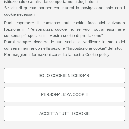
istituzionale e analisi dei comportamenti degli utenti.
Se chiudi questo banner continuerai la navigazione solo con i
cookie necessari.
Puoi esprimere il consenso sui cookie facoltativi attivando
l'opzione in "Personalizza cookie" e, se vuoi, potrai esprimere
consensi più specifici in "Mostra cookie di profilazione".
Potrai sempre rivedere le tue scelte e verificare lo stato dei
consensi rientrando nella sezione "Impostazione cookie" del sito.
Per maggiori informazioni
consulta la nostra Cookie policy
.
SOLO COOKIE NECESSARI
COOKIE DI PROFILAZIONE -
FACOLTATIVI
PERSONALIZZA COOKIE
Si tratta di cookie utilizzati per analizzare le caratteristiche della
navigazione degli utenti, creare profili in base al loro comportamento sul
sito, per analisi di marketing.
ACCETTA TUTTI I COOKIE
Mostra cookie di profilazione
Google/Youtube Video