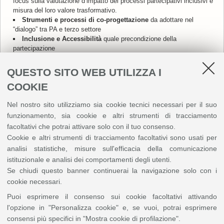
focus sulla valutazione d’impatto dei processi partecipativi inclusivi e
misura del loro valore trasformativo.
Strumenti e processi di co-progettazione
da adottare nel
“dialogo” tra PA e terzo settore
Inclusione e Accessibilità
quale precondizione della
partecipazione
QUESTO SITO WEB UTILIZZA I
Perché partecipare?
Partecipare alla Giornata della Trasparenza significa contribuire a un
COOKIE
dibattito che tocca ogni persona come parte di un sistema sociale e
istituzionale. Un’occasione per riflettere insieme sull’evoluzione del
Nel nostro sito utilizziamo sia cookie tecnici necessari per il suo
principio di trasparenza, finalizzata a co-costruire un immaginario
funzionamento, sia cookie e altri strumenti di tracciamento
condiviso di pubblica amministrazione aperta a tutti.
facoltativi che potrai attivare solo con il tuo consenso.
Cookie e altri strumenti di tracciamento facoltativi sono usati per
analisi statistiche, misure sull'efficacia della comunicazione
Dove
istituzionale e analisi dei comportamenti degli utenti.
In presenza a Bologna,
Aula Prodi in Piazza San Giovanni in
Se chiudi questo banner continuerai la navigazione solo con i
Monte, 2
cookie necessari.
Online
su MS Teams (solo per il personale dell'Università di
Bologna)
Puoi esprimere il consenso sui cookie facoltativi attivando
l'opzione in "Personalizza cookie" e, se vuoi, potrai esprimere
consensi più specifici in "Mostra cookie di profilazione".