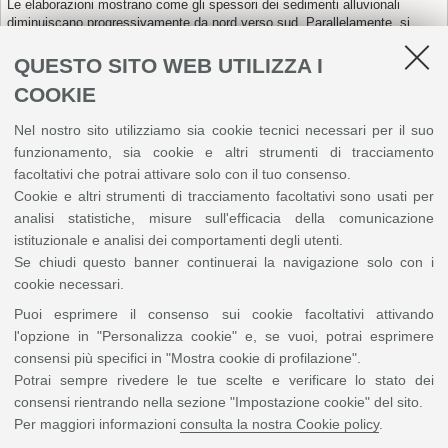
Le elaborazioni mostrano come gli spessori dei sedimenti alluvionali
diminuiscano progressivamente da nord verso sud. Parallelamente, si
ipotizza un incremento della componente salina nelle aree limitrofe alle
Saline di Cervia, dove le acque di esondazione possono aver favorito
QUESTO SITO WEB UTILIZZA I
fenomeni di percolazione salina nei suoli.
COOKIE
Negli anni successivi all’evento, molte superfici agricole sono state
abbandonate: non più lavorate né coltivate, e rappresentano oggi un
Nel nostro sito utilizziamo sia cookie tecnici necessari per il suo
laboratorio a cielo aperto per osservare l’evoluzione dei processi
funzionamento, sia cookie e altri strumenti di tracciamento
pedologici, chimico-fisici, idrologici e agronomici in atto.
facoltativi che potrai attivare solo con il tuo consenso.
Cookie e altri strumenti di tracciamento facoltativi sono usati per
analisi statistiche, misure sull'efficacia della comunicazione
istituzionale e analisi dei comportamenti degli utenti.
Se chiudi questo banner continuerai la navigazione solo con i
cookie necessari.
Puoi esprimere il consenso sui cookie facoltativi attivando
L’escursione scientifica si propone di ripercorrere questi territori,
l'opzione in "Personalizza cookie" e, se vuoi, potrai esprimere
direttamente interessati dalle coltri alluvionali e dalla possibile intrusione
consensi più specifici in "Mostra cookie di profilazione".
salina, con l’obiettivo di:
Potrai sempre rivedere le tue scelte e verificare lo stato dei
comprendere i processi di trasformazione fisica, chimica e biologica dei
consensi rientrando nella sezione "Impostazione cookie" del sito.
suoli;
valutare gli effetti sulla fertilità e sulla funzionalità agronomica;
Per maggiori informazioni
consulta la nostra Cookie policy
.
analizzare le strategie di recupero e gestione sostenibile.