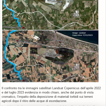
Il confronto tra le immagini satellitari Landsat
Copernicus
dell’aprile 2022
e del luglio 2023 evidenzia in modo chiaro, anche dal punto di vista
cromatico, l’impatto della deposizione di materiali torbidi sui terreni
agricoli dopo il ritiro delle acque di esondazione.