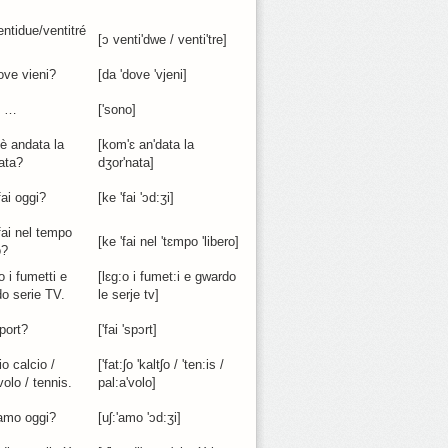
ntidue/ventitré
[ɔ venti'dwe / venti'tre]
ove vieni?
[da 'dove 'vjeni]
o …
['sono]
è andata la
[kom'ɛ an'data la
ata?
dʒor'nata]
ai oggi?
[ke 'fai 'ɔd:ʒi]
fai nel tempo
[ke 'fai nel 'tɛmpo 'libero]
o?
 i fumetti e
[lɛg:o i fumet:i e gwardo
o serie TV.
le serje tv]
port?
['fai 'spɔrt]
o calcio /
['fat:ʃo 'kaltʃo / 'ten:is /
volo / tennis.
pal:a'volo]
amo oggi?
[uʃ:'amo 'ɔd:ʒi]