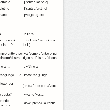
lattosio
[ˈsɛntsa lat':ɔsjo]
glutine
[ˈsɛntsa 'glutine]
riano
[vedʒetarj'ano]
à
[in tʃit':a]
si, dove si
[mi 'skusi/ 'dove si 'trɔva
l / la … ?
il / la]
mpre dritto e poi
['vai 'sempre 'drit:o e 'pɔi
sinistra/destra.
'dʒira a si'nistra / 'destra]
ino a …
[ɛ vi'tʃino a]
raggiungo … ?
['kome rad:ʒ'ungo]
ietto, per
[un biʎ:'et:o/ per fa'vore]
.
o costa?
[kw'anto 'kosta]
prendo
['dove 'prendo l'autobus]
bus X ?