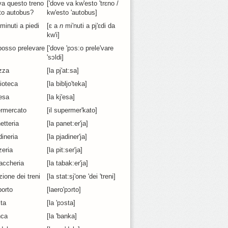
a questo treno
['dove va kw'esto 'trɛno /
to autobus?
kw'esto 'autobus]
minuti a piedi
[ɛ a
n
mi'nuti a pj'ɛdi da
.
kw'i]
posso prelevare
['dove 'pɔs:o prele'vare
'sɔldi]
zza
[la pj'at:sa]
lioteca
[la bibljo'teka]
esa
[la kj'esa]
ermercato
[il supermer'kato]
etteria
[la panet:er'ja]
dineria
[la pjadiner'ja]
zeria
[la pit:ser'ja]
accheria
[la tabak:er'ja]
zione dei treni
[la stat:sj'one 'dei 'treni]
porto
[laero'pɔrto]
ta
[la 'pɔsta]
nca
[la 'banka]