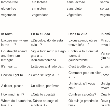
lactose-free
sin lactosa
sans lactose
senza 
gluten-free
sin gluten
sans gluten
senza 
vegetarian
vegetariano
végétarien
vegeta
In town
En la ciudad
Dans la ville
In citt
Excuse me, where
¿Disculpe, dónde está
Excusez-moi, où se
Mi scu
is the … ?
el/la…?
trouve le/la…?
trova i
Go straight ahead
Sigue todo recto y luego
Continue tout droit et
Vai se
and then turn
gira a la
tourne à
gira a 
left/right.
izquierda/derecha.
gauche/droite.
It’s near …
Está cerca/al lado de…
C’est à côté de…
E’ vic
Comment peut-on aller
How do I get to … ?
Cómo se llega a…?
Come 
à…?
Un ticket, s’il vous
Un bigl
A ticket, please.
Un billete, por favor.
plaît.
favore
How much is it?
¿Cuánto cuesta?
Combien ça coûte?
Quant
Where do I catch the
¿Dónde se coge el
Où puis-je prendre le
Dove 
bus X ?
autobús X?
bus?
l’auto