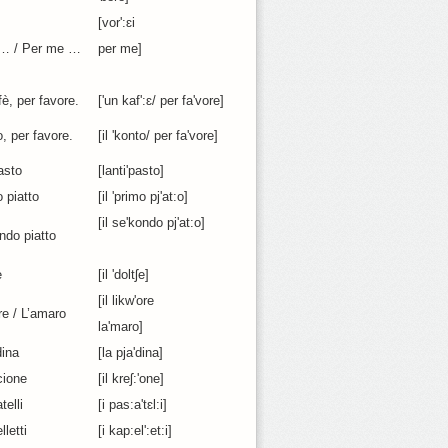
[vor':ɛi
per me]
 … / Per me …
è, per favore.
['un kaf':ɛ/ per fa'vore]
o, per favore.
[il 'konto/ per fa'vore]
asto
[lanti'pasto]
o piatto
[il 'primo pj'at:o]
[il se'kondo pj'at:o]
ndo piatto
e
[il 'doltʃe]
[il likw'ore
ore / L’amaro
la'maro]
dina
[la pja'dina]
cione
[il kreʃ:'one]
telli
[i pas:a'tɛl:i]
lletti
[i kap:el':et:i]