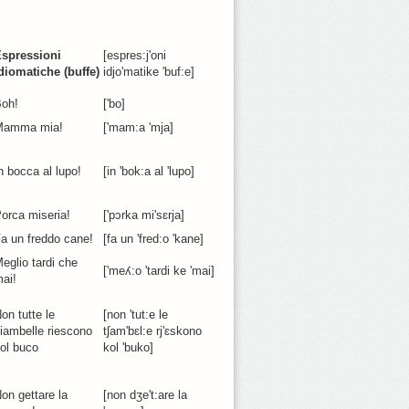
spressioni
[espres:j'oni
diomatiche (buffe)
idjo'matike 'buf:e]
oh!
['bo]
Mamma mia!
['mam:a 'mja]
n bocca al lupo!
[in 'bok:a al 'lupo]
orca miseria!
['pɔrka mi'sɛrja]
a un freddo cane!
[fa un 'fred:o 'kane]
eglio tardi che
['meʎ:o 'tardi ke 'mai]
ai!
on tutte le
[non 'tut:e le
iambelle riescono
tʃam'bɛl:e rj'ɛskono
ol buco
kol 'buko]
on gettare la
[non dʒe't:are la