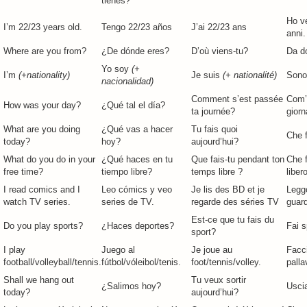
tienes?
Ho ve
I’m 22/23 years old.
Tengo 22/23 años
J’ai 22/23 ans
anni.
Where are you from?
¿De dónde eres?
D’où viens-tu?
Da d
Yo soy
(+
I’m
(+nationality)
Je suis
(+ nationalité)
Son
nacionalidad)
Comment s’est passée
Com’
How was your day?
¿Qué tal el día?
ta journée?
giorn
What are you doing
¿Qué vas a hacer
Tu fais quoi
Che f
today?
hoy?
aujourd’hui?
What do you do in your
¿Qué haces en tu
Que fais-tu pendant ton
Che 
free time?
tiempo libre?
temps libre ?
liber
I read comics and I
Leo cómics y veo
Je lis des BD et je
Leggo
watch TV series.
series de TV.
regarde des séries TV
guard
Est-ce que tu fais du
Do you play sports?
¿Haces deportes?
Fai s
sport?
I play
Juego al
Je joue au
Facci
football/volleyball/tennis.
fútbol/vóleibol/tenis.
foot/tennis/volley.
palla
Shall we hang out
Tu veux sortir
¿Salimos hoy?
Usci
today?
aujourd’hui?