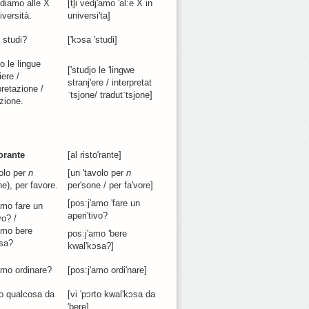
ediamo alle X
[tʃi vedj'amo 'al:e X in
niversità.
universi'ta]
 studi?
['kɔsa 'studi]
o le lingue
['studjo le 'lingwe
iere /
stranj'ere / interpretat
pretazione /
ˈtsjone/ tradutˈtsjone]
zione.
torante
[al risto'rante]
olo per
n
[un 'tavolo per
n
e), per favore.
per'sone / per fa'vore]
[pos:j'amo 'fare un
mo fare un
aperi'tivo?
vo? /
amo bere
pos:j'amo 'bere
sa?
kwal'kɔsa?]
mo ordinare?
[pos:j'amo ordi'nare]
to qualcosa da
[vi 'pɔrto kwal'kɔsa da
'bere]