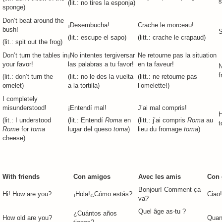
s
(lit.: no tires la esponja)
sponge)
Don’t beat around the
¡Desembucha!
Crache le morceau!
bush!
S
(lit.: escupe el sapo)
(litt.: crache le crapaud)
(lit.: spit out the frog)
Don’t turn the tables in
¡No intentes tergiversar
Ne retourne pas la situation
your favor!
las palabras a tu favor!
en ta faveur!
N
f
(lit.: don’t turn the
(lit.: no le des la vuelta
(litt.: ne retourne pas
omelet)
a la tortilla)
l’omelette!)
I completely
misunderstood!
¡Entendí mal!
J’ai mal compris!
H
(lit.: I understood
(lit.: Entendí
Roma
en
(litt.: j’ai compris
Roma
au
t
Rome
for
toma
lugar del queso
toma
)
lieu du fromage
toma
)
cheese)
With friends
Con amigos
Avec les amis
Con 
Bonjour! Comment ça
Hi! How are you?
¡Hola!¿Cómo estás?
Ciao
va?
Quel âge as-tu ?
¿Cuántos años
How old are you?
Quant