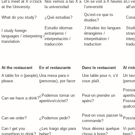
Let’s meet at X o’clock
Nos vemos a las X a
On se voit à X heures à
Ci v
at the University.
la universidad
l’université
all’u
Qu’est-ce que tu
What do you study?
¿Qué estudias?
Cosa
étudies?
Estudio idiomas
J’étudies les langues
Studi
I study foreign
extranjeros /
étrangères /
stran
languages / interpreting /
interpretación /
interprétation /
inter
translation.
traducción
traduction
tradu
At the restaurant
En el restaurante
Dans le restaurant
Al ris
A table for
n
(people),
Una mesa para
n
Une table pour
n
, s’il
Un tav
please.
(personas), por favor
vous plaît.
(person
Possia
¿Podemos tomar un
Peut-on prendre un
aperiti
Can we have a drink?
aperitivo/cóctel?
apéro?
Possi
qualco
Peut-on vous passer la
Can we order?
¿Podemos pedir?
Possia
commande?
Can I get you
¿Les traigo algo para
Vous désirez quelque
Vi por
something to drink?
beber?
chose à boire?
bere?