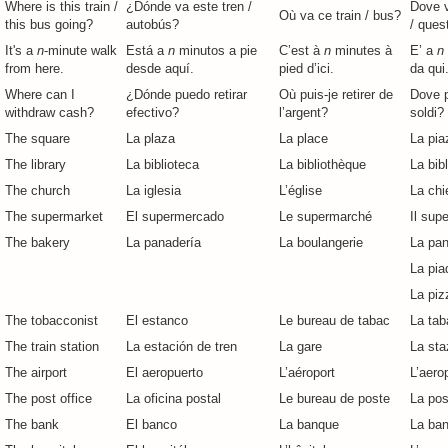
Where is this train /
¿Dónde va este tren /
Dove v
Où va ce train / bus?
this bus going?
autobús?
/ ques
It's a
n
-minute walk
Está a
n
minutos a pie
C’est à
n
minutes à
E’ a
n
from here.
desde aquí.
pied d’ici.
da qui
Where can I
¿Dónde puedo retirar
Où puis-je retirer de
Dove 
withdraw cash?
efectivo?
l’argent?
soldi?
The square
La plaza
La place
La pia
The library
La biblioteca
La bibliothèque
La bib
The church
La iglesia
L’église
La chi
The supermarket
El supermercado
Le supermarché
Il sup
The bakery
La panadería
La boulangerie
La pan
La pia
La piz
The tobacconist
El estanco
Le bureau de tabac
La tab
The train station
La estación de tren
La gare
La sta
The airport
El aeropuerto
L’aéroport
L’aero
The post office
La oficina postal
Le bureau de poste
La pos
The bank
El banco
La banque
La ba