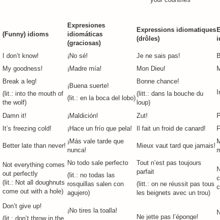
Expresiones
Expressions idiomatiques
E
(Funny) idioms
idiomáticas
(drôles)
i
(graciosas)
I don’t know!
¡No sé!
Je ne sais pas!
B
My goodness!
¡Madre mía!
Mon Dieu!
Break a leg!
Bonne chance!
¡Buena suerte!
I
(lit.: into the mouth of
(litt.: dans la bouche du
(lit.: en la boca del lobo)
the wolf)
loup)
Damn it!
¡Maldición!
Zut!
P
It’s freezing cold!
¡Hace un frío que pela!
Il fait un froid de canard!
F
¡Más vale tarde que
M
Better late than never!
Mieux vaut tard que jamais!
nunca!
m
No todo sale perfecto
Tout n’est pas toujours
Not everything comes
N
parfait
out perfectly
(lit.: no todas las
c
(lit.: Not all doughnuts
rosquillas salen con
(litt.: on ne réussit pas tous
c
come out with a hole)
agujero)
les beignets avec un trou)
Don’t give up!
¡No tires la toalla!
N
Ne jette pas l’éponge!
(lit.: don’t throw in the