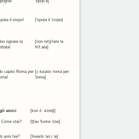
pugna!
'spuɲ:a]
puta il rospo!
['sputa il 'rɔspo]
on rigirare la
[non ridʒi'rare la
rittata!
fri'tːata]
o capito Roma per
[ɔ ka'pito 'roma per
oma!
'toma]
gli amici
[kon ʎ: a'mitʃi]
! Come stai?
[tʃ'ao 'kome 'stai]
i anni hai?
['kwanti 'an:i 'ai]