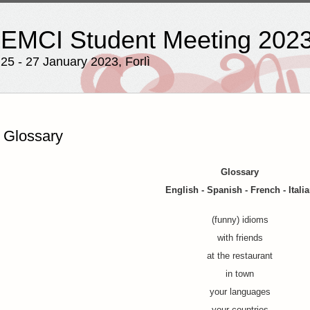
EMCI Student Meeting 202
25 - 27 January 2023, Forlì
Glossary
Glossary
English - Spanish - French - Itali
(funny) idioms
with friends
at the restaurant
in town
your languages
your countries