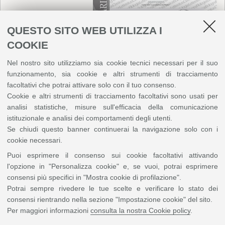
QUESTO SITO WEB UTILIZZA I
COOKIE
Nel nostro sito utilizziamo sia cookie tecnici necessari per il suo
funzionamento, sia cookie e altri strumenti di tracciamento
facoltativi che potrai attivare solo con il tuo consenso.
Cookie e altri strumenti di tracciamento facoltativi sono usati per
analisi statistiche, misure sull'efficacia della comunicazione
istituzionale e analisi dei comportamenti degli utenti.
Se chiudi questo banner continuerai la navigazione solo con i
cookie necessari.
Puoi esprimere il consenso sui cookie facoltativi attivando
22 novembre 2017, ore 20.45
l'opzione in "Personalizza cookie" e, se vuoi, potrai esprimere
Aula Absidale di Santa Lucia, Via de' Chiari 25
consensi più specifici in "Mostra cookie di profilazione".
La serata vedrà
Roberto Herlitzka
nella duplice veste di lettore e di
Potrai sempre rivedere le tue scelte e verificare lo stato dei
traduttore-poeta, leggendo Lucrezio nella sua traduzione in terzine
consensi rientrando nella sezione "Impostazione cookie" del sito.
dantesche.
A
Ivano Dionigi
, latinista e lucrezianista, e a
Emilio Pasquini
,
Per maggiori informazioni
consulta la nostra Cookie policy
.
italianista e dantista, spetterà il compito di commentare i testi, illustrando